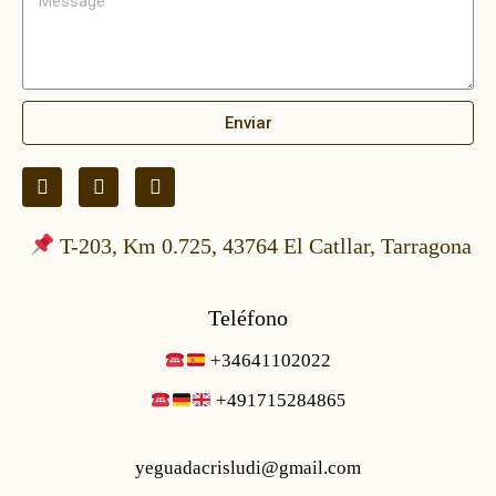
Enviar
T-203, Km 0.725, 43764 El Catllar, Tarragona
Teléfono
+34641102022
+49171528486
5
yeguadacrisludi@gmail.com