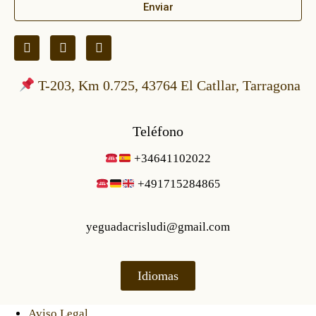
Enviar
T-203, Km 0.725, 43764 El Catllar, Tarragona
Teléfono
+34641102022
+49171528486
5
yeguadacrisludi@gmail.com
Idiomas
Aviso Legal