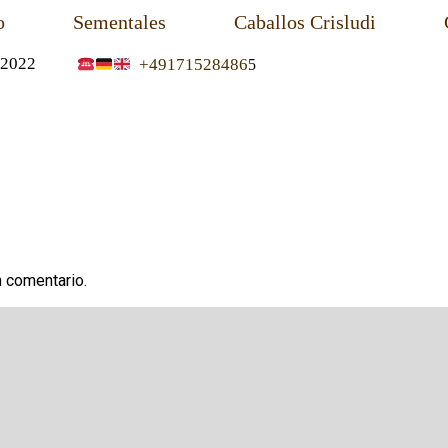
o
Sementales
Caballos Crisludi
2022
+49171528486
5
n comentario.