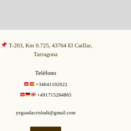
T-203, Km 0.725, 43764 El Catllar,
Tarragona
Teléfono
+34641102022
+49171528486
5
yeguadacrisludi@gmail.com