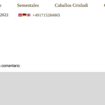
o
Sementales
Caballos Crisludi
2022
+49171528486
5
n comentario.