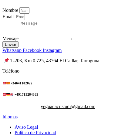
Nombre
Email
Mensaje
Enviar
Whatsapp
Facebook
Instagram
T-203, Km 0.725, 43764 El Catllar, Tarragona
Teléfono
+34641102022
+49171528486
5
yeguadacrisludi@gmail.com
Idiomas
Aviso Legal
Política de Privacidad