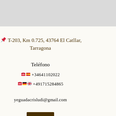
T-203, Km 0.725, 43764 El Catllar,
Tarragona
Teléfono
+34641102022
+49171528486
5
yeguadacrisludi@gmail.com