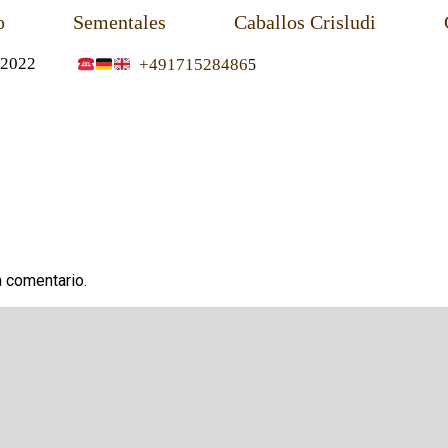
o
Sementales
Caballos Crisludi
2022
+49171528486
5
n comentario.