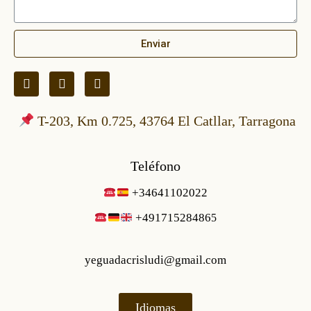
Enviar
T-203, Km 0.725, 43764 El Catllar, Tarragona
Teléfono
+34641102022
+49171528486
5
yeguadacrisludi@gmail.com
Idiomas