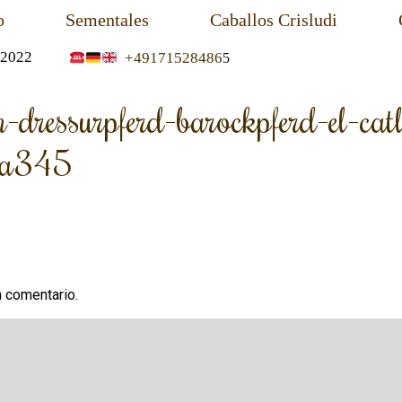
o
Sementales
Caballos Crisludi
2022
+49171528486
5
-dressurpferd-barockpferd-el-cat
3a345
n comentario.