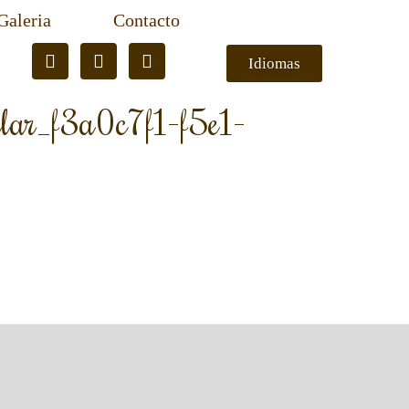
Galeria
Contacto
Idiomas
llar_f3a0c7f1-f5e1-