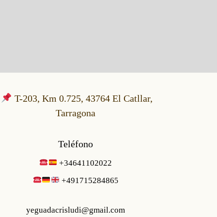
T-203, Km 0.725, 43764 El Catllar,
Tarragona
Teléfono
+34641102022
+49171528486
5
yeguadacrisludi@gmail.com