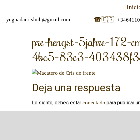
Inici
☎
🇪🇸
yeguadacrisludi@gmail.com
+3464110
pre-hengst-5jahre-172-cm
4bc5-83c3-403438f
Deja una respuesta
Lo siento, debes estar
conectado
para publicar u