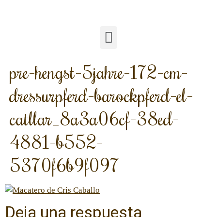
pre-hengst-5jahre-172-cm-
dressurpferd-barockpferd-el-
catllar_8a3a06cf-38ed-
4881-b552-
5370f6b9f097
Deja una respuesta