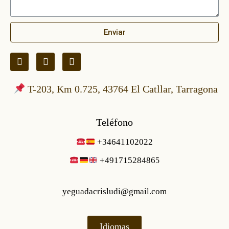
Enviar
T-203, Km 0.725, 43764 El Catllar, Tarragona
Teléfono
+34641102022
+49171528486
5
yeguadacrisludi@gmail.com
Idiomas