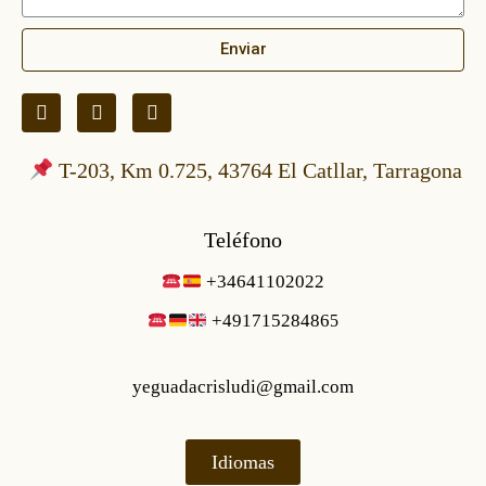
Enviar
T-203, Km 0.725, 43764 El Catllar, Tarragona
Teléfono
+34641102022
+49171528486
5
yeguadacrisludi@gmail.com
Idiomas