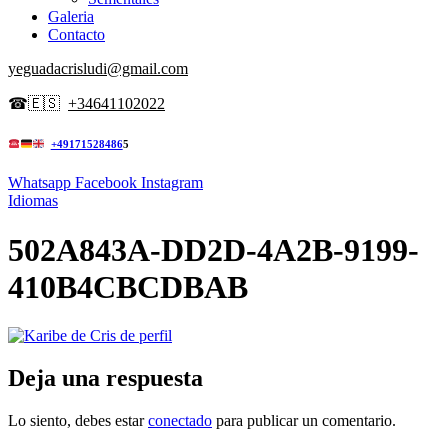
Galeria
Contacto
yeguadacrisludi@gmail.com
☎
🇪🇸
+34641102022
+49171528486
5
Whatsapp
Facebook
Instagram
Idiomas
502A843A-DD2D-4A2B-9199-
410B4CBCDBAB
Deja una respuesta
Lo siento, debes estar
conectado
para publicar un comentario.