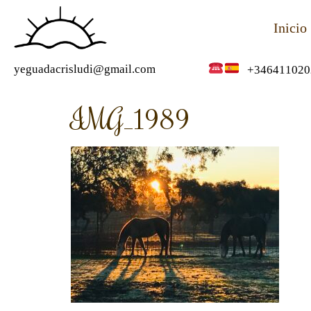
Inicio
yeguadacrisludi@gmail.com
+346411020
IMG_1989