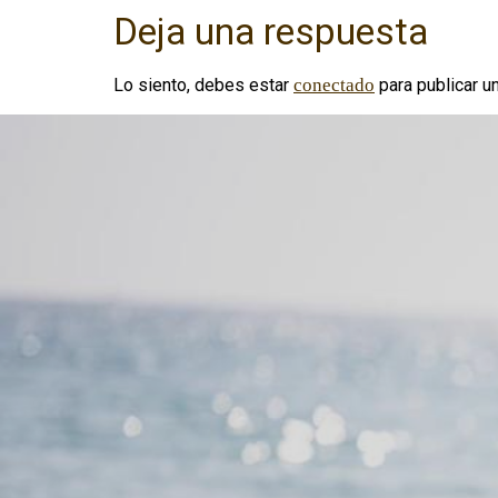
Deja una respuesta
Lo siento, debes estar
conectado
para publicar u