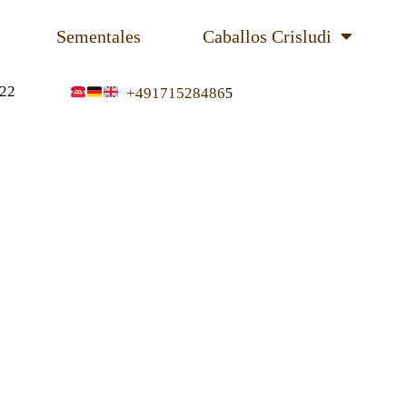
Sementales
Caballos Crisludi
22
+49171528486
5