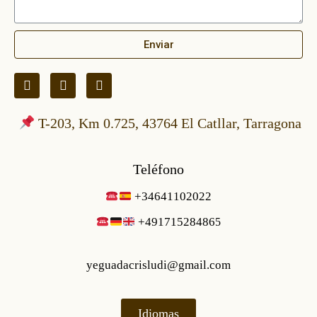
Enviar
T-203, Km 0.725, 43764 El Catllar, Tarragona
Teléfono
+34641102022
+49171528486
5
yeguadacrisludi@gmail.com
Idiomas