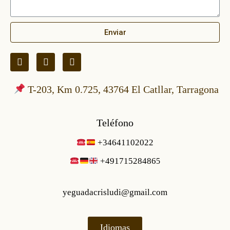
Enviar
T-203, Km 0.725, 43764 El Catllar, Tarragona
Teléfono
+34641102022
+49171528486
5
yeguadacrisludi@gmail.com
Idiomas