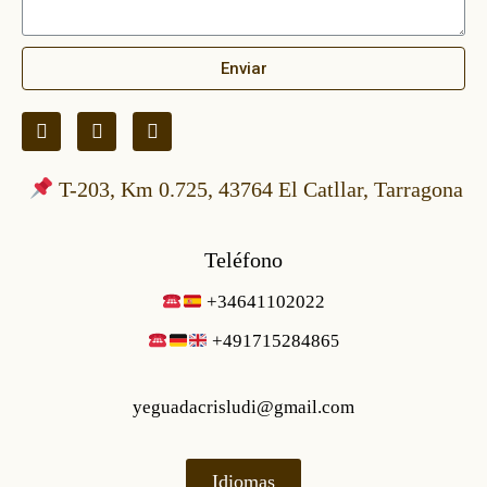
Enviar
T-203, Km 0.725, 43764 El Catllar, Tarragona
Teléfono
+34641102022
+49171528486
5
yeguadacrisludi@gmail.com
Idiomas