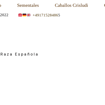
o
Sementales
Caballos Crisludi
2022
+49171528486
5
 Raza Española