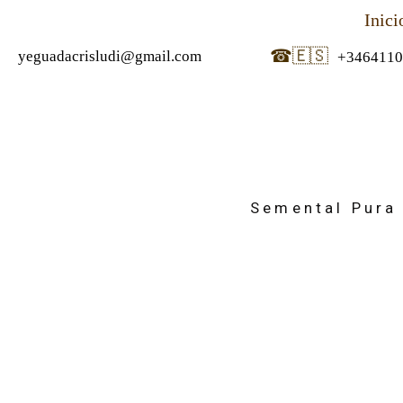
Inici
☎
🇪🇸
yeguadacrisludi@gmail.com
+3464110
Semental Pura